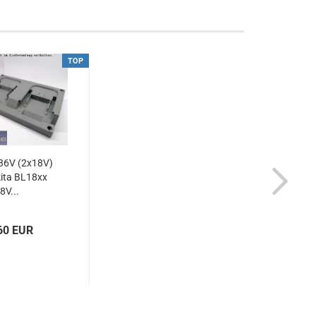
TOP
36V (2x18V)
ita BL18xx
8V...
60 EUR