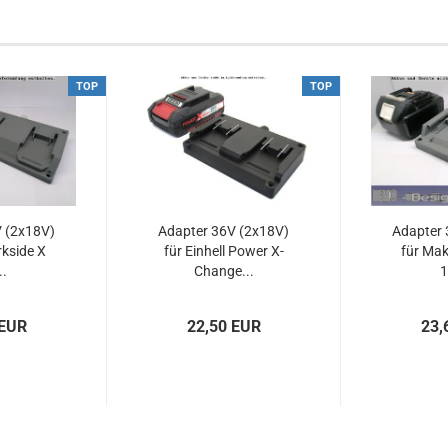
TOP
TOP
 (2x18V)
Adapter 36V (2x18V)
Adapter 
rkside X
für Einhell Power X-
für Mak
..
Change...
1
 EUR
22,50 EUR
23,