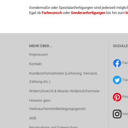
Sondermaße oder Spezialanfertigungen sind jederzeit möglic
Egal ob
Farbwunsch
oder
Sonderanfertigungen
bis hin zum
M
MEHR ÜBER...
SOZIALE
Impressum
Fa
Kontakt
Kundeninformationen (Lieferung, Versand,
Twi
Zahlung etc.)
Widerrufsrecht & Muster-Widerrufsformular
Pin
Hinweis gem.
Verbraucherstreitbeilegungsgesetz
Ins
AGB
Privatsphäre und Datenschutz