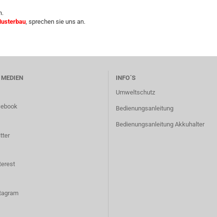
h.
usterbau
, sprechen sie uns an.
 MEDIEN
INFO´S
Umweltschutz
cebook
Bedienungsanleitung
Bedienungsanleitung Akkuhalter
tter
terest
tagram