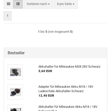
Sortieren nach
pro Seite
Sortieren nach
8 pro Seite
1
1
bis
5
(von insgesamt
5
)
Bestseller
Akkuhalter für Milwaukee M28 28V Schwarz
3,60 EUR
Adapter für Milwaukee Akku M18 / 18V
Ladeschale Akkuhalter Schwarz
12,40 EUR
Akkuhalter für Milwaukee Akku M18 / 18V