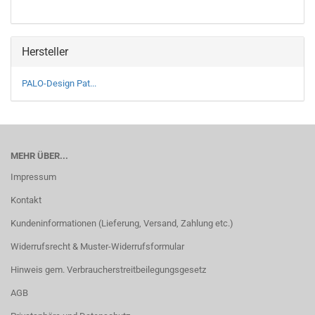
Hersteller
PALO-Design Pat...
MEHR ÜBER...
Impressum
Kontakt
Kundeninformationen (Lieferung, Versand, Zahlung etc.)
Widerrufsrecht & Muster-Widerrufsformular
Hinweis gem. Verbraucherstreitbeilegungsgesetz
AGB