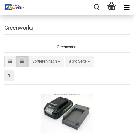
Greenworks
Greenworks
Sortieren nach
pro Seite
Sortieren nach
8 pro Seite
1