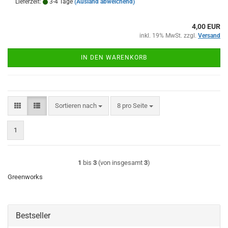
Lieferzeit:
3-4 Tage
(Ausland abweichend)
4,00 EUR
inkl. 19% MwSt. zzgl.
Versand
IN DEN WARENKORB
Sortieren nach
pro Seite
Sortieren nach
8 pro Seite
1
1
bis
3
(von insgesamt
3
)
Greenworks
Bestseller