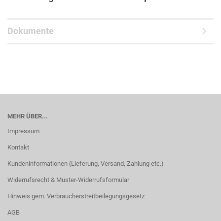
Dokumente
MEHR ÜBER...
Impressum
Kontakt
Kundeninformationen (Lieferung, Versand, Zahlung etc.)
Widerrufsrecht & Muster-Widerrufsformular
Hinweis gem. Verbraucherstreitbeilegungsgesetz
AGB