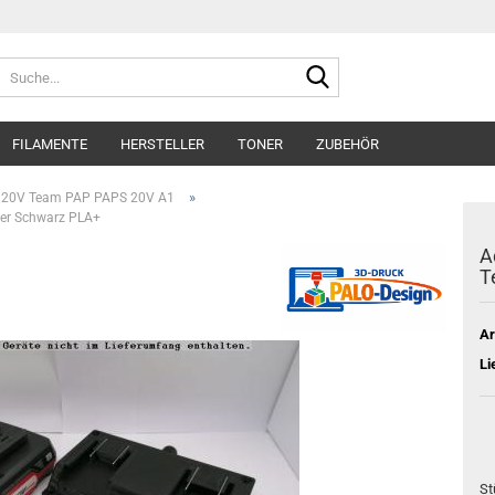
Suche...
FILAMENTE
HERSTELLER
TONER
ZUBEHÖR
»
 X20V Team PAP PAPS 20V A1
ter Schwarz PLA+
A
T
Ar
Li
St