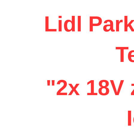
Lidl Par
T
"2x 18V 