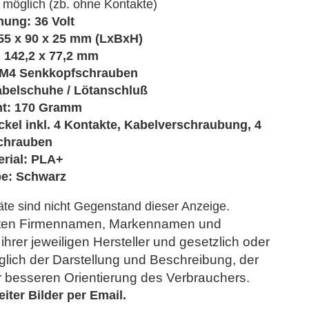
möglich (zb. ohne Kontakte)
ung: 36 Volt
5 x 90 x 25 mm (LxBxH)
 142,2 x 77,2 mm
x M4 Senkkopfschrauben
belschuhe / Lötanschluß
t: 170 Gramm
kel inkl. 4 Kontakte, Kabelverschraubung, 4
chrauben
erial: PLA+
be: Schwarz
te sind nicht Gegenstand dieser Anzeige.
eten Firmennamen, Markennamen und
rer jeweiligen Hersteller und gesetzlich oder
iglich der Darstellung und Beschreibung, der
ur besseren Orientierung des Verbrauchers.
eiter Bilder per Email.