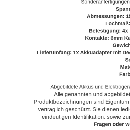
Sonderanfertigungen 
Spann
Abmessungen: 15
Lochmaß:
Befestigung: 4
Kontakte: 6mm Ka
Gewich
Lieferumfang: 1x Akkuadapter mit Dec
S
Mat
Far
Abgebildete Akkus und Elektrogerä
Alle genannten und abgebild
Produktbezeichnungen sind Eigentum ih
vertraglich geschützt. Sie dienen led
eindeutigen Identifikation, sowie z
Fragen oder
w