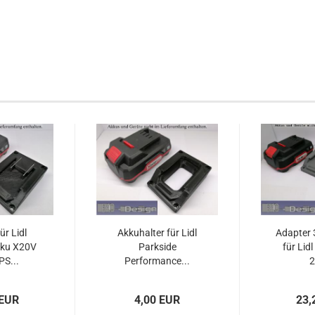
ür Lidl
Akkuhalter für Lidl
Adapter 
kku X20V
Parkside
für Lid
S...
Performance...
2
 EUR
4,00 EUR
23,