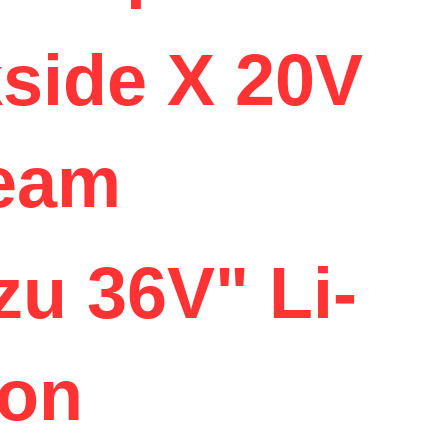
kside X 20V
eam
zu 36V" Li-
Ion