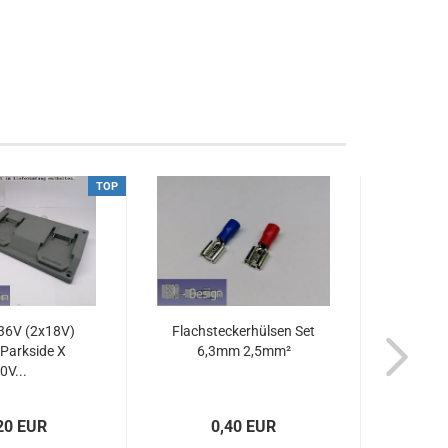
TOP
36V (2x18V)
Flachsteckerhülsen Set
l Parkside X
6,3mm 2,5mm²
0V...
20 EUR
0,40 EUR