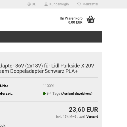
DE
Kundenlogin
Merkzettel
Ihr Warenkorb
0,00 EUR
dapter 36V (2x18V) für Lidl Parkside X 20V
eam Doppeladapter Schwarz PLA+
t.Nr.:
110091
eferzeit:
3-4 Tage
(Ausland abweichend)
23,60 EUR
inkl. 19% MwSt. zzgl.
Versand
ück: