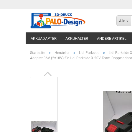
Alle
AKKUADAPTER
AKKUHALTER
ANDERE ARTIKEL
»
»
»
Startseite
Hersteller
Lidl Parkside
Lidl Parkside
Adapter 36V (2x18V) für Lidl Parkside X 20V Team Doppeladap